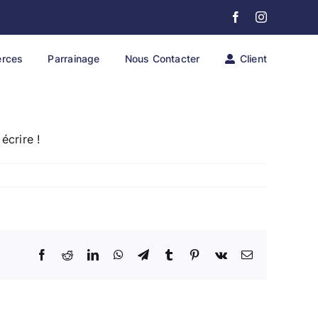
Facebook
Instagram
erces
Parrainage
Nous Contacter
Client
écrire !
Facebook
Reddit
LinkedIn
WhatsApp
Telegram
Tumblr
Pinterest
Vk
Email