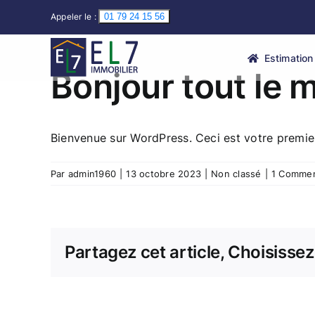
Passer
Appeler le :
01 79 24 15 56
au
contenu
Estimation
Bonjour tout le 
Bienvenue sur WordPress. Ceci est votre premier
Par
admin1960
|
13 octobre 2023
|
Non classé
|
1 Commen
Partagez cet article, Choisissez